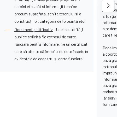
împreună
sarcini etc., cât și informații tehnice
soluțion
precum suprafața, schița terenului și a
situația 
construcțiilor, categoria de folosință etc.
returnar
alte dem
Document justificativ
- Unele autorități
care ți 
publice solicită fie extrasul de carte
funciară pentru informare, fie un certificat
Dacă imo
care să ateste că imobilul nu este înscris în
a coordo
evidențele de cadastru și carte funciară.
baza gra
extrasul
împreună
informar
baza gra
cadastra
iar serv
furnizar