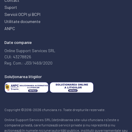
Contact
Suport
Servicii OCPI și BCPI
Utilitate documente
ANPC
Date companie
Online Support Services SRL
CUI: 43278826
Reg. Com.: J33/1469/2020
Soluționarea litigiilor
Copyright ©2016-2026 cfunciara.ro. Toate drepturile rezervate.
Online Support Services SRL (deținătoarea site-ului cfunciara.ro) este o
companie privată, care furnizează servicii private și nu reprezintă și nu
acționează în numele niciunei autorități publice, instituții guvernamentale sau