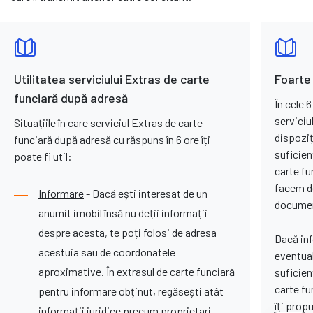
Utilitatea serviciului Extras de carte
Foarte
funciară după adresă
În cele 
serviciu
Situațiile în care serviciul Extras de carte
dispoziț
funciară după adresă cu răspuns în 6 ore îți
suficien
poate fi util:
carte fu
facem d
Informare
- Dacă ești interesat de un
document
anumit imobil însă nu deții informații
despre acesta, te poți folosi de adresa
Dacă inf
acestuia sau de coordonatele
eventua
aproximative. În extrasul de carte funciară
suficien
carte fu
pentru informare obținut, regăsești atât
îți prop
informații juridice precum proprietari,