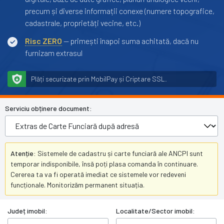
precum și diverse informații conexe (numere topografice,
cadastrale, proprietăți vecine, etc.)
Risc ZERO
— primești înapoi suma achitată, dacă nu
furnizam extrasul
Plăți securizate prin MobilPay și Criptare SSL.
Serviciu obținere document:
Atenție:
Sistemele de cadastru și carte funciară ale ANCPI sunt
temporar indisponibile, însă poți plasa comanda în continuare.
Cererea ta va fi operată imediat ce sistemele vor redeveni
funcționale. Monitorizăm permanent situația.
Județ imobil:
Localitate/Sector imobil: