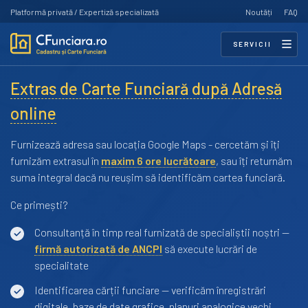
Platformă privată / Expertiză specializată
Noutăți
FAQ
SERVICII
Extras de Carte Funciară după Adresă
online
Furnizează adresa sau locația Google Maps - cercetăm și îți
furnizăm extrasul în
maxim 6 ore lucrătoare
, sau îți returnăm
suma integral dacă nu reușim să identificăm cartea funciară.
Ce primești?
Consultanță în timp real furnizată de specialiștii noștri —
firmă autorizată de ANCPI
să execute lucrări de
specialitate
Identificarea cărții funciare — verificăm înregistrări
digitale, baze de date grafice, planuri analogice vechi,