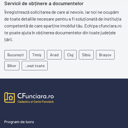
Servicii de obținere a documentelor
Înregistrează solicitarea de care ai nevoie, iar noi ne ocupăm
de toate detaliile necesare pentru a fi soluționată de instituția
competentă de care aparține imobilul tău. Echipa cfunciara.ro
te poate ajuta în obținerea documentelor din toate județele
țării.
București
Timiș
Arad
Cluj
Sibiu
Brașov
Bihor
...vezi toate
Program de lucru