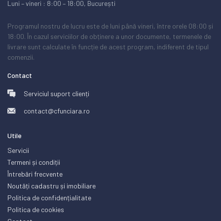
Luni – vineri : 8:00 – 18:00, București
Programul nostru de lucru este de luni până vineri, între orele 08:00 și
18:00. În cazul serviciilor de obținere a unor documente, termenele de
livrare sunt calculate în funcție de acest program, indiferent de tipul
comenzii.
Contact
Serviciul suport clienți
contact@cfunciara.ro
Utile
Servicii
Termeni și condiții
Întrebări frecvente
Noutăți cadastru și imobiliare
Politica de confidențialitate
Politica de cookies