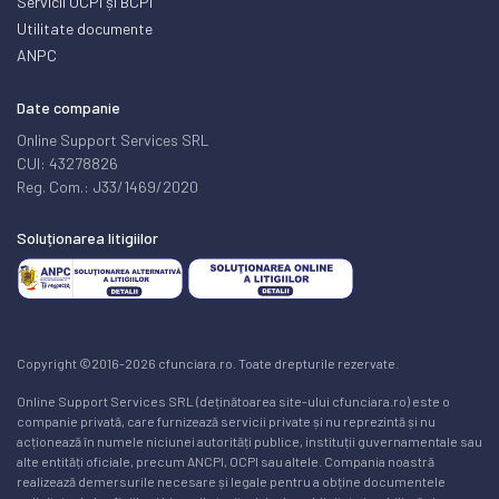
Servicii OCPI și BCPI
Utilitate documente
ANPC
Date companie
Online Support Services SRL
CUI: 43278826
Reg. Com.: J33/1469/2020
Soluționarea litigiilor
Copyright ©2016-2026 cfunciara.ro. Toate drepturile rezervate.
Online Support Services SRL (deținătoarea site-ului cfunciara.ro) este o
companie privată, care furnizează servicii private și nu reprezintă și nu
acționează în numele niciunei autorități publice, instituții guvernamentale sau
alte entități oficiale, precum ANCPI, OCPI sau altele. Compania noastră
realizează demersurile necesare și legale pentru a obține documentele