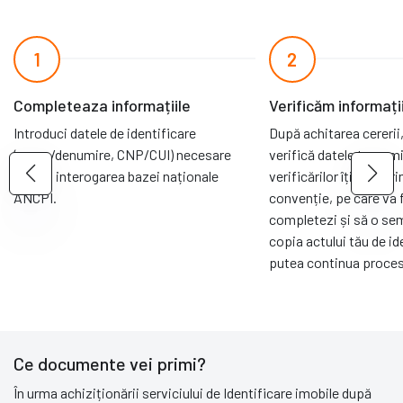
1
2
Completeaza informațiile
Verificăm informați
Introduci datele de identificare
După achitarea cererii,
(nume/denumire, CNP/CUI) necesare
verifică datele transmi
pentru interogarea bazei naționale
verificărilor îți vom tr
ANCPI.
convenție, pe care va 
completezi și să o sem
copia actului tău de id
putea continua proces
Ce documente vei primi?
În urma achiziționării serviciului de Identificare imobile după