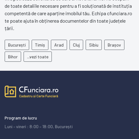
de toate detaliile necesare pentru a fi soluționată de instituția
competentă de care aparține imobilul tău. Echipa cfunciara.ro
te poate ajuta în obținerea documentelor din toate județele
țării.
București
Timiș
Arad
Cluj
Sibiu
Brașov
Bihor
...vezi toate
Program de lucru
Luni – vineri : 8:00 – 18:00, București