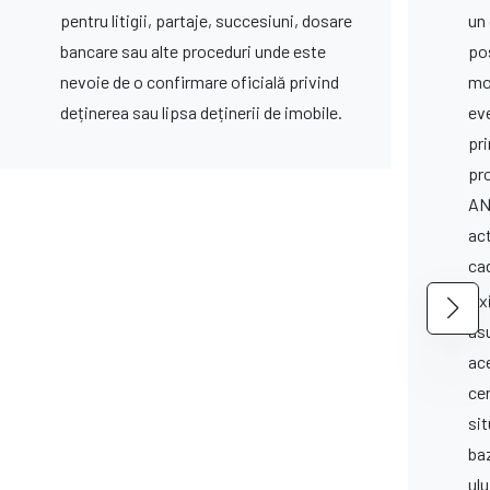
pentru litigii, partaje, succesiuni, dosare
un
bancare sau alte proceduri unde este
po
nevoie de o confirmare oficială privind
mo
deținerea sau lipsa deținerii de imobile.
ev
pri
pr
AN
ac
cad
Exi
as
ace
ce
sit
ba
ul