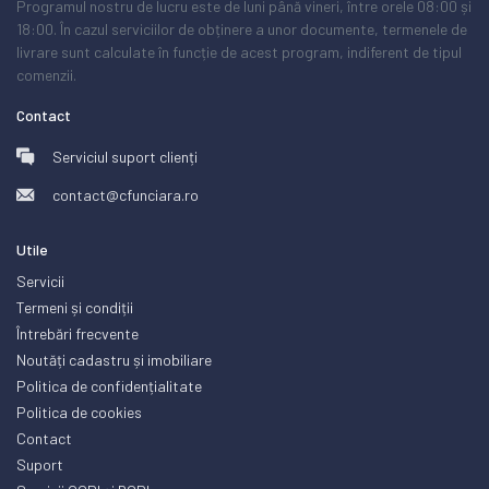
Programul nostru de lucru este de luni până vineri, între orele 08:00 și
18:00. În cazul serviciilor de obținere a unor documente, termenele de
livrare sunt calculate în funcție de acest program, indiferent de tipul
comenzii.
Contact
Serviciul suport clienți
contact@cfunciara.ro
Utile
Servicii
Termeni și condiții
Întrebări frecvente
Noutăți cadastru și imobiliare
Politica de confidențialitate
Politica de cookies
Contact
Suport