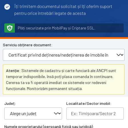
Îți trimitem documentul solicitat și îți oferim suport
pentru orice întrebări legate de acesta
Plăți securizate prin MobilPay și Criptare SSL.
Serviciu obținere document:
Atenție:
Sistemele de cadastru și carte funciară ale ANCPI sunt
temporar indisponibile, însă poți plasa comanda în continuare.
Cererea ta va fi operată imediat ce sistemele vor redeveni
funcționale. Monitorizăm permanent situația.
Județ:
Localitate/Sector imobil:
Numele proprietarului (persoană fizică sau juridică):