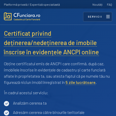
Platformă privată / Expertiză specializată
Noutăți
FAQ
SERVICII
Certificat privind
deținerea/nedeținerea de imobile
înscrise în evidențele ANCPI online
Obține certificatul emis de ANCPI care confirmă, după caz,
imobilele înscrise în evidențele de cadastru și carte funciară
aflate în proprietatea ta, sau atesta faptul că pe numele tău nu
figurează niciun imobil înregistrat în
5 zile lucrătoare
.
În cadrul acestui serviciu:
Analizăm cererea ta
Adresăm cererea către birourile teritoriale