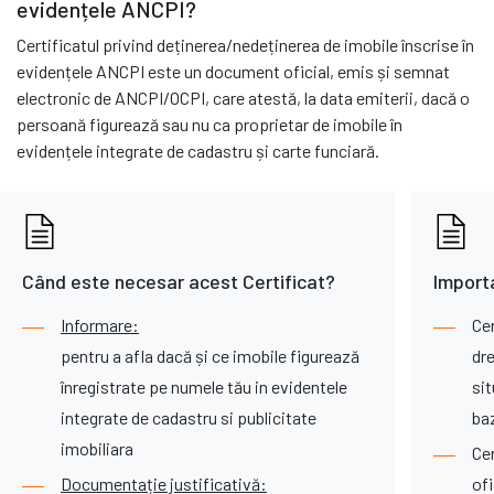
evidențele ANCPI?
Certificatul privind deținerea/nedeținerea de imobile înscrise în
evidențele ANCPI este un document oficial, emis și semnat
electronic de ANCPI/OCPI, care atestă, la data emiterii, dacă o
persoană figurează sau nu ca proprietar de imobile în
evidențele integrate de cadastru și carte funciară.
Când este necesar acest Certificat?
Import
Informare:
Ce
pentru a afla dacă și ce imobile figurează
dre
înregistrate pe numele tău in evidentele
sit
integrate de cadastru si publicitate
ba
imobiliara
Ce
Documentație justificativă:
of