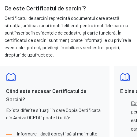
Ce este Certificatul de sarcini?
Certificatul de sarcini reprezintă documentul care atestă
situația juridica a unui imobil eliberat pentru imobilele care nu
sunt înscrise în evidențele de cadastru și carte funciară. În
certificatul de sarcini sunt menționate informațiile cu privire la
eventuale ipoteci, privilegii imobiliare, sechestre, popriri,
drepturi de uzufruct etc.
Când este necesar Certificatul de
E bine 
Sarcini?
Ex
Exista diferite situații în care Copia Certificată
pen
din Arhiva OCPI îți poate fi utilă:
est
car
Informare
- dacă dorești să ai mai multe