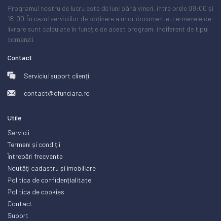
Programul nostru de lucru este de luni până vineri, între orele 08:00 și
18:00. În cazul serviciilor de obținere a unor documente, termenele de
livrare sunt calculate în funcție de acest program, indiferent de tipul
comenzii.
Contact
Serviciul suport clienți
contact@cfunciara.ro
Utile
Servicii
Termeni și condiții
Întrebări frecvente
Noutăți cadastru și imobiliare
Politica de confidențialitate
Politica de cookies
Contact
Suport