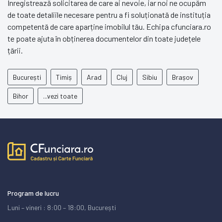
Înregistrează solicitarea de care ai nevoie, iar noi ne ocupăm
de toate detaliile necesare pentru a fi soluționată de instituția
competentă de care aparține imobilul tău. Echipa cfunciara.ro
te poate ajuta în obținerea documentelor din toate județele
țării.
București
Timiș
Arad
Cluj
Sibiu
Brașov
Bihor
...vezi toate
Program de lucru
Luni – vineri : 8:00 – 18:00, București