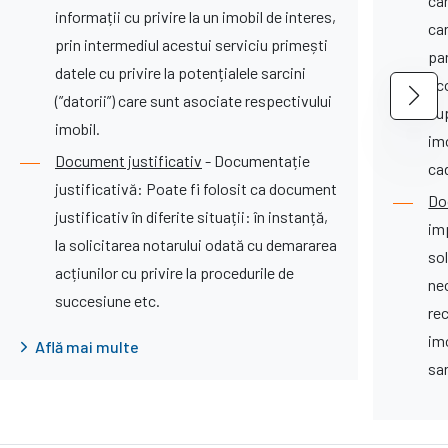
car
informații cu privire la un imobil de interes,
car
prin intermediul acestui serviciu primești
par
datele cu privire la potențialele sarcini
aco
(”datorii”) care sunt asociate respectivului
cup
imobil.
imo
Document justificativ
- Documentație
cad
justificativă: Poate fi folosit ca document
Do
justificativ în diferite situații: în instanță,
im
la solicitarea notarului odată cu demararea
sol
acțiunilor cu privire la procedurile de
nec
succesiune etc.
rec
imo
Află mai multe
sar