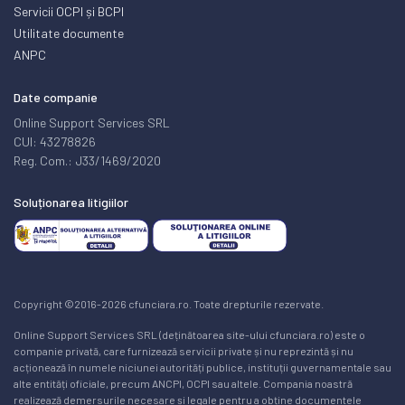
Servicii OCPI și BCPI
Utilitate documente
ANPC
Date companie
Online Support Services SRL
CUI: 43278826
Reg. Com.: J33/1469/2020
Soluționarea litigiilor
Copyright ©2016-2026 cfunciara.ro. Toate drepturile rezervate.
Online Support Services SRL (deținătoarea site-ului cfunciara.ro) este o
companie privată, care furnizează servicii private și nu reprezintă și nu
acționează în numele niciunei autorități publice, instituții guvernamentale sau
alte entități oficiale, precum ANCPI, OCPI sau altele. Compania noastră
realizează demersurile necesare și legale pentru a obține documentele