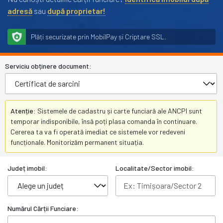
adresă
sau
după proprietar!
Plăți securizate prin MobilPay și Criptare SSL.
Serviciu obținere document:
Atenție:
Sistemele de cadastru și carte funciară ale ANCPI sunt
temporar indisponibile, însă poți plasa comanda în continuare.
Cererea ta va fi operată imediat ce sistemele vor redeveni
funcționale. Monitorizăm permanent situația.
Județ imobil:
Localitate/Sector imobil:
Numărul Cărții Funciare: