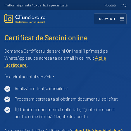
Platformă privată / Expertiză specializată
Noutăți
FAQ
SERVICII
Certificat de Sarcini online
Comandă Certificatul de sarcini Online şi îl primeşti pe
WhatsApp sau pe adresa ta de email în cel mult
4 zile
lucrătoare
.
În cadrul acestui serviciu:
Analizăm situația imobilului
Procesăm cererea ta și obținem documentul solicitat
Îți trimitem documentul solicitat și îți oferim suport
pentru orice întrebări legate de acesta
Nu cunoști detaliile cărții funciare?
Identifică imobilul după