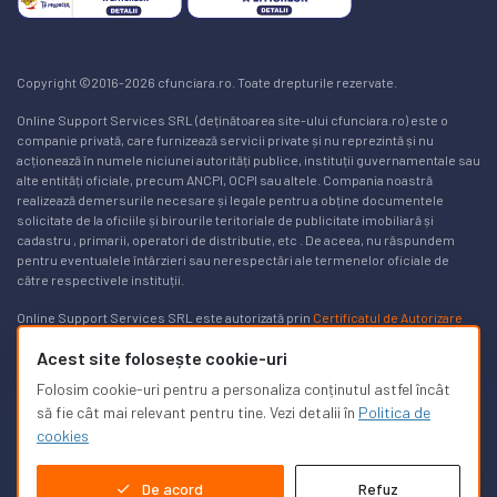
Copyright ©2016-2026 cfunciara.ro. Toate drepturile rezervate.
Online Support Services SRL (deținătoarea site-ului cfunciara.ro) este o
companie privată, care furnizează servicii private și nu reprezintă și nu
acționează în numele niciunei autorități publice, instituții guvernamentale sau
alte entități oficiale, precum ANCPI, OCPI sau altele. Compania noastră
realizează demersurile necesare și legale pentru a obține documentele
solicitate de la oficiile și birourile teritoriale de publicitate imobiliară și
cadastru , primarii, operatori de distributie, etc . De aceea, nu răspundem
pentru eventualele întârzieri sau nerespectări ale termenelor oficiale de
către respectivele instituții.
Online Support Services SRL este autorizată prin
Certificatul de Autorizare
Nr. 3169/24.03.2025
pentru a realiza lucrări de specialitate în domeniile
Acest site folosește cookie-uri
cadastrului, geodeziei și cartografiei pe teritoriul României. Lista de autorizați
poate fi găsită
aici, pe site-ul ancpi.ro
. Puteți afla mai multe informații în
Folosim cookie-uri pentru a personaliza conținutul astfel încât
legătură cu modalitățile de a obține un
extras de carte funciară gratuit aici
.
să fie cât mai relevant pentru tine. Vezi detalii în
Politica de
cookies
De acord
Refuz
Suport clienți