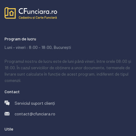
Program de lucru
Luni – vineri : 8:00 – 18:00, București
Programul nostru de lucru este de luni până vineri, între orele 08:00 și
18:00. În cazul serviciilor de obținere a unor documente, termenele de
livrare sunt calculate în funcție de acest program, indiferent de tipul
comenzii.
Contact
Serviciul suport clienți
contact@cfunciara.ro
Utile