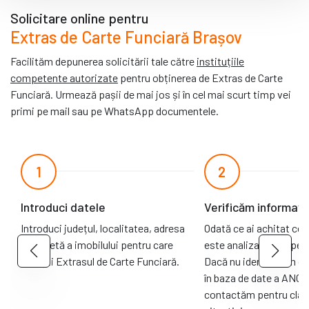
Solicitare online pentru
Extras de Carte Funciară Brașov
Facilităm depunerea solicitării tale către
instituțiile
competente autorizate
pentru obținerea de Extras de Carte
Funciară. Urmează pașii de mai jos și în cel mai scurt timp vei
primi pe mail sau pe WhatsApp documentele.
1
2
Introduci datele
Verificăm informații
Introduci județul, localitatea, adresa
Odată ce ai achitat cer
completă a imobilului pentru care
este analizată de opera
dorești Extrasul de Carte Funciară.
Dacă nu identificăm ca
în baza de date a ANCPI
contactăm pentru clari