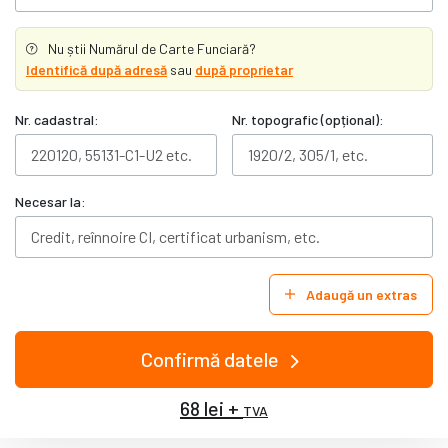
Nu știi Numărul de Carte Funciară?
Identifică după adresă
sau
după proprietar
Nr. cadastral:
Nr. topografic (opțional):
Necesar la:
Adaugă un extras
Confirmă datele
68 lei +
TVA