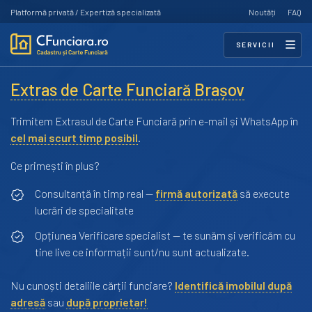
Platformă privată / Expertiză specializată
Noutăți
FAQ
SERVICII
Extras de Carte Funciară Brașov
Trimitem Extrasul de Carte Funciară prin e-mail și WhatsApp în
cel mai scurt timp posibil
.
Ce primești în plus?
Consultanță în timp real —
firmă autorizată
să execute
lucrări de specialitate
Opțiunea Verificare specialist — te sunăm și verificăm cu
tine live ce informații sunt/nu sunt actualizate.
Nu cunoști detaliile cărții funciare?
Identifică imobilul după
adresă
sau
după proprietar!