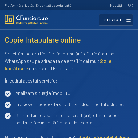
Platformă privată / Expertiză specializată
Noutăți
FAQ
SERVICII
Copie Intabulare online
Solicităm pentru tine Copia Intabulării şi îl trimitem pe
WhatsApp sau pe adresa ta de email în cel mult
2 zile
lucrătoare
cu serviciul Prioritate.
În cadrul acestui serviciu:
Analizăm situația imobilului
Procesăm cererea ta și obținem documentul solicitat
Îți trimitem documentul solicitat și îți oferim suport
pentru orice întrebări legate de acesta
Nu cunoști detaliile cărții funciare?
Identifică imobilul după