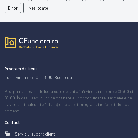
Bihor
...vezi toate
Program de lucru
Luni – vineri : 8:00 – 18:00, București
Programul nostru de lucru este de luni până vineri, între orele 08:00 și
18:00. În cazul serviciilor de obținere a unor documente, termenele de
livrare sunt calculate în funcție de acest program, indiferent de tipul
comenzii.
Contact
Serviciul suport clienți