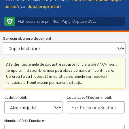
adresă
sau
după proprietar!
Plăți securizate prin MobilPay și Criptare SSL.
Serviciu obținere document:
Atenție:
Sistemele de cadastru și carte funciară ale ANCPI sunt
temporar indisponibile, însă poți plasa comanda în continuare.
Cererea ta va fi operată imediat ce sistemele vor redeveni
funcționale. Monitorizăm permanent situația.
Județ imobil:
Localitate/Sector imobil:
Numărul Cărții Funciare: