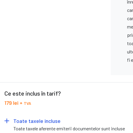
înr
car
ca
me
pr
toa
ult
fi 
Ce este inclus în tarif?
179 lei +
TVA
Toate taxele incluse
Toate taxele aferente emiterii documentelor sunt incluse