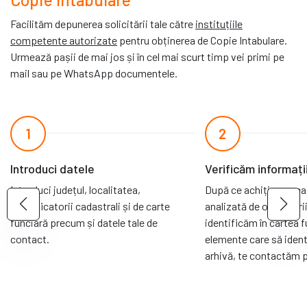
Facilităm depunerea solicitării tale către
instituțiile
competente autorizate
pentru obținerea de Copie Intabulare.
Urmează pașii de mai jos și în cel mai scurt timp vei primi pe
mail sau pe WhatsApp documentele.
1
2
Introduci datele
Verificăm informați
Introduci județul, localitatea,
După ce achiți cererea
identificatorii cadastrali și de carte
analizată de operatori
funciară precum și datele tale de
identificăm în cartea 
contact.
elemente care să identi
arhivă, te contactăm pe