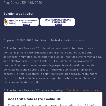
Reg. Com.: J33/1469/2020
Soluționarea litigiilor
Copyright ©2016-2026 cfunciara.ro. Toate drepturile rezervate.
Online Support Services SRL (deținătoarea site-ului cfunciara.ro) este o
companie privată, care furnizează servicii private și nu reprezintă și nu
acționează în numele niciunei autorități publice, instituții guvernamentale sau
alte entități oficiale, precum ANCPI, OCPI sau altele. Compania noastră
realizează demersurile necesare și legale pentru a obține documentele
solicitate de la oficiile și birourile teritoriale de publicitate imobiliară și
cadastru , primarii, operatori de distributie, etc . De aceea, nu răspundem
pentru eventualele întârzieri sau nerespectări ale termenelor oficiale de
către respectivele instituții.
Online Support Services SRL este autorizată prin
Certificatul de Autorizare
Nr. 3169/24.03.2025
pentru a realiza lucrări de specialitate în domeniile
Acest site folosește cookie-uri
cadastrului, geodeziei și cartografiei pe teritoriul României. Lista de autorizați
poate fi găsită
aici, pe site-ul ancpi.ro
. Puteți afla mai multe informații în
Folosim cookie-uri pentru a personaliza conținutul astfel încât