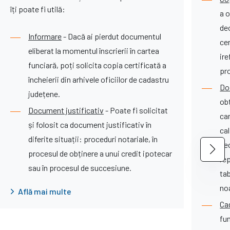
îți poate fi utilă:
a o
deo
Informare
- Dacă ai pierdut documentul
ce
eliberat la momentul înscrierii în cartea
ire
funciară, poți solicita copia certificată a
pr
încheierii din arhivele oficiilor de cadastru
Do
județene.
obț
Document justificativ
- Poate fi solicitat
ca
și folosit ca document justificativ în
ca
diferite situații: proceduri notariale, în
ne
procesul de obținere a unui credit ipotecar
rep
sau în procesul de succesiune.
ta
no
Află mai multe
Ca
fu