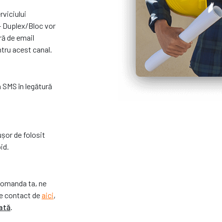
rviciului
 Duplex/Bloc vor
ră de email
tru acest canal.
n SMS în legătură
ușor de folosit
id.
u comanda ta, ne
de contact de
aici
,
ată
.