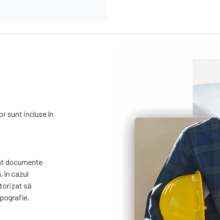
r sunt incluse în
unt documente
 în cazul
utorizat să
opografie.