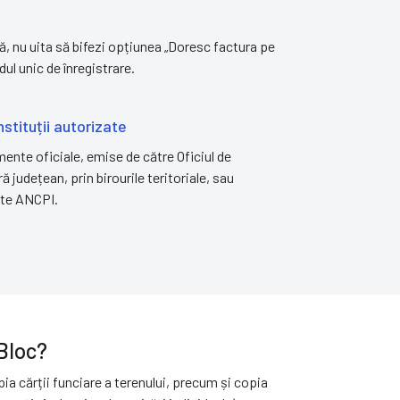
ă, nu uita să bifezi opțiunea „Doresc factura pe
ul unic de înregistrare.
tituții autorizate
nte oficiale, emise de către Oficiul de
ă județean, prin birourile teritoriale, sau
ate ANCPI.
Copie Carte Funciară a terenului
Bloc?
a cărții funciare a terenului, precum și copia