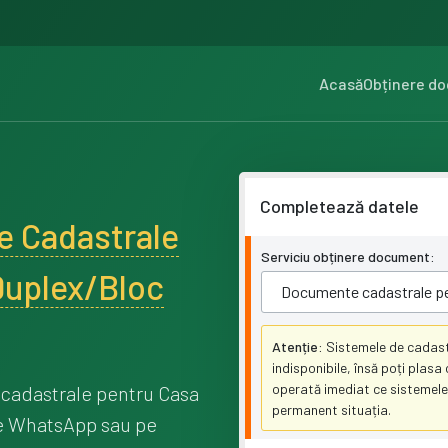
Acasă
Obținere d
Completează datele
 Cadastrale
Serviciu obținere document:
Duplex/Bloc
Atenție:
Sistemele de cadast
indisponibile, însă poți plas
operată imediat ce sistemele
cadastrale pentru Casa
permanent situația.
pe WhatsApp sau pe