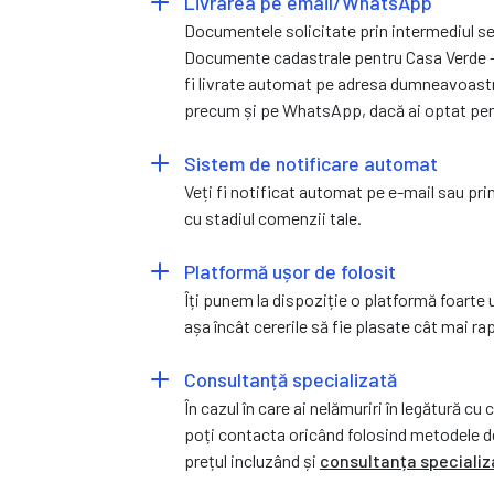
Livrarea pe email/WhatsApp
Documentele solicitate prin intermediul se
Documente cadastrale pentru Casa Verde -
fi livrate automat pe adresa dumneavoast
precum și pe WhatsApp, dacă ai optat pen
Sistem de notificare automat
Veți fi notificat automat pe e-mail sau pri
cu stadiul comenzii tale.
Platformă ușor de folosit
Îți punem la dispoziție o platformă foarte 
așa încât cererile să fie plasate cât mai rap
Consultanță specializată
În cazul în care ai nelămuriri în legătură c
poți contacta oricând folosind metodele 
prețul incluzând și
consultanța specializ