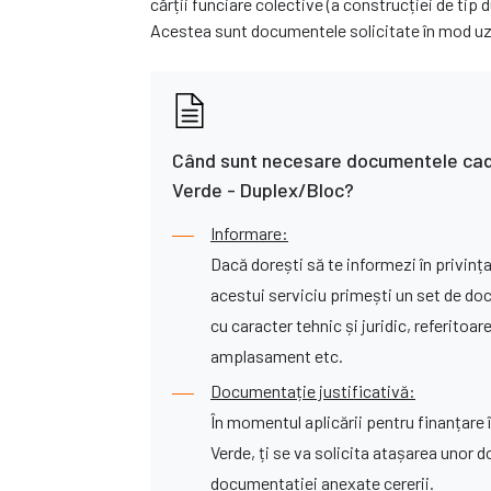
cărții funciare colective (a construcției de tip
Acestea sunt documentele solicitate în mod uzua
Când sunt necesare documentele cad
Verde - Duplex/Bloc?
Informare:
Dacă dorești să te informezi în privința
acestui serviciu primești un set de do
cu caracter tehnic și juridic, referitoar
amplasament etc.
Documentație justificativă:
În momentul aplicării pentru finanțare 
Verde, ți se va solicita atașarea unor 
documentației anexate cererii.