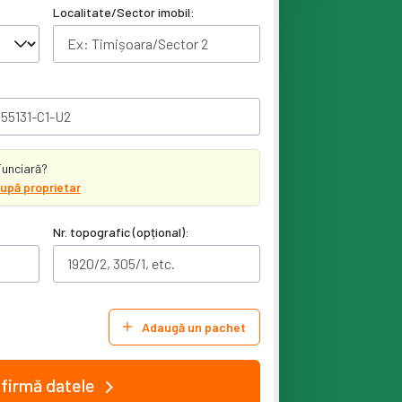
Localitate/Sector imobil:
Funciară?
upă proprietar
Nr. topografic (opțional):
Adaugă un pachet
firmă datele