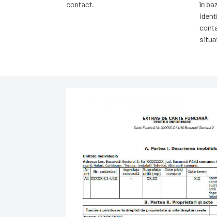
contact.
în ba
identi
conta
situaț