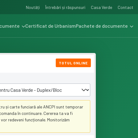
Noutăți
Întrebări și răspunsuri
Casa Verde
Contact
ocumente
Certificat de Urbanism
Pachete de documente
TOTUL ONLINE
ru și carte funciară ale ANCPI sunt temporar
a comanda în continuare. Cererea ta va fi
 vor redeveni funcționale. Monitorizăm