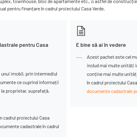
 duplex, townhouse, bloc de apartamente etc., o astfel de construcție
l pentru finanțare în cadrul proiectului Casa Verde.
astrale pentru Casa
E bine să ai în vedere
Acest pachet este cel mai
includ mai multe unități 
 unui imobil, prin intermediul
conține mai multe unități 
cumente ce cuprind informații
în cadrul proiectului Ca
e la proprietar, suprafață,
documente cadastrale pe
în cadrul proiectului Casa
documente cadastrale în cadrul