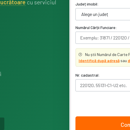
 lucrătoare
cu serviciul
Județ imobil:
Numărul Cărții Funciare:
Nu știi Numărul de Carte 
Identifică după adresă
sau
d
i
Nr. cadastral:
Con