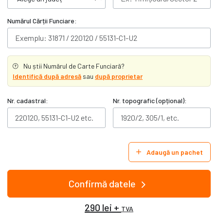
Numărul Cărții Funciare:
Nu știi Numărul de Carte Funciară?
Identifică după adresă
sau
după proprietar
Nr. cadastral:
Nr. topografic (opțional):
Adaugă un pachet
Confirmă datele
290 lei +
TVA