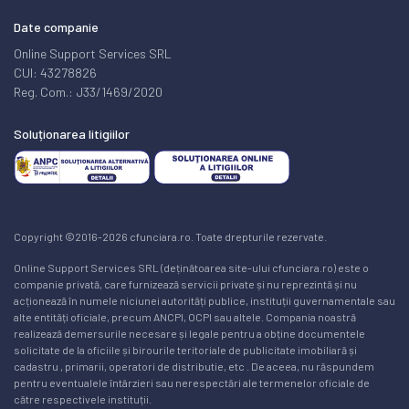
Date companie
Online Support Services SRL
CUI: 43278826
Reg. Com.: J33/1469/2020
Soluționarea litigiilor
Copyright ©2016-2026 cfunciara.ro. Toate drepturile rezervate.
Online Support Services SRL (deținătoarea site-ului cfunciara.ro) este o
companie privată, care furnizează servicii private și nu reprezintă și nu
acționează în numele niciunei autorități publice, instituții guvernamentale sau
alte entități oficiale, precum ANCPI, OCPI sau altele. Compania noastră
realizează demersurile necesare și legale pentru a obține documentele
solicitate de la oficiile și birourile teritoriale de publicitate imobiliară și
cadastru , primarii, operatori de distributie, etc . De aceea, nu răspundem
pentru eventualele întârzieri sau nerespectări ale termenelor oficiale de
către respectivele instituții.