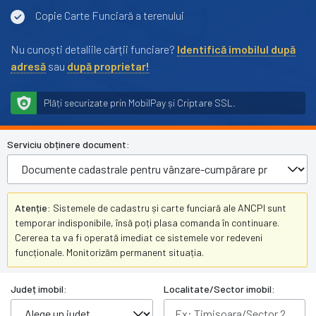
Copie Carte Funciară a terenului
Nu cunoști detaliile cărții funciare?
Identifică imobilul după
adresă
sau
după proprietar!
Plăți securizate prin MobilPay și Criptare SSL.
Serviciu obținere document:
Atenție:
Sistemele de cadastru și carte funciară ale ANCPI sunt
temporar indisponibile, însă poți plasa comanda în continuare.
Cererea ta va fi operată imediat ce sistemele vor redeveni
funcționale. Monitorizăm permanent situația.
Județ imobil:
Localitate/Sector imobil: