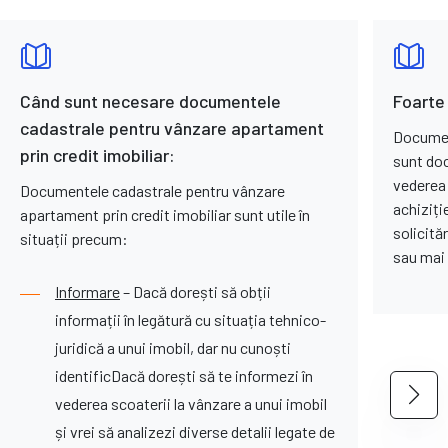
Când sunt necesare documentele
Foarte
cadastrale pentru vânzare apartament
Documen
prin credit imobiliar:
sunt doc
vederea 
Documentele cadastrale pentru vânzare
achiziți
apartament prin credit imobiliar sunt utile în
solicită
situații precum:
sau mai 
Informare
– Dacă dorești să obții
informații în legătură cu situația tehnico-
juridică a unui imobil, dar nu cunoști
identificDacă dorești să te informezi în
vederea scoaterii la vânzare a unui imobil
și vrei să analizezi diverse detalii legate de