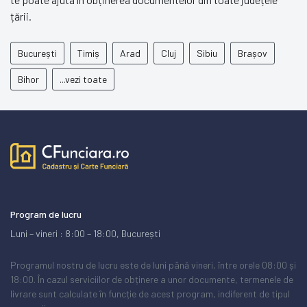
țării.
București
Timiș
Arad
Cluj
Sibiu
Brașov
Bihor
...vezi toate
Program de lucru
Luni – vineri : 8:00 – 18:00, București
Programul nostru de lucru este de luni până vineri, între orele 08:00 și
18:00. În cazul serviciilor de obținere a unor documente, termenele de
livrare sunt calculate în funcție de acest program, indiferent de tipul