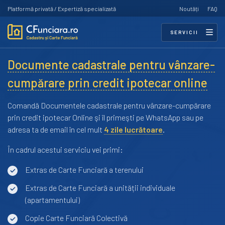
Platformă privată / Expertiză specializată
Noutăți
FAQ
SERVICII
Documente cadastrale pentru vânzare-
cumpărare prin credit ipotecar online
Comandă Documentele cadastrale pentru vânzare-cumpărare
prin credit ipotecar Online şi îl primeşti pe WhatsApp sau pe
adresa ta de email în cel mult
4 zile lucrătoare
.
În cadrul acestui serviciu vei primi:
Extras de Carte Funciară a terenului
Extras de Carte Funciară a unității individuale
(apartamentului)
Copie Carte Funciară Colectivă