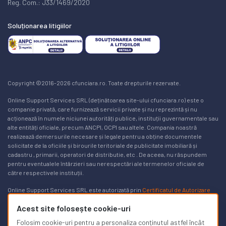
Reg. Com.: J33/1469/2020
Soluționarea litigiilor
Copyright ©2016-2026 cfunciara.ro. Toate drepturile rezervate.
Online Support Services SRL (deținătoarea site-ului cfunciara.ro) este o
companie privată, care furnizează servicii private și nu reprezintă și nu
acționează în numele niciunei autorități publice, instituții guvernamentale sau
alte entități oficiale, precum ANCPI, OCPI sau altele. Compania noastră
realizează demersurile necesare și legale pentru a obține documentele
solicitate de la oficiile și birourile teritoriale de publicitate imobiliară și
cadastru , primarii, operatori de distributie, etc . De aceea, nu răspundem
pentru eventualele întârzieri sau nerespectări ale termenelor oficiale de
către respectivele instituții.
Online Support Services SRL este autorizată prin
Certificatul de Autorizare
Nr. 3169/24.03.2025
pentru a realiza lucrări de specialitate în domeniile
Acest site folosește cookie-uri
cadastrului, geodeziei și cartografiei pe teritoriul României. Lista de autorizați
poate fi găsită
aici, pe site-ul ancpi.ro
. Puteți afla mai multe informații în
Folosim cookie-uri pentru a personaliza conținutul astfel încât
legătură cu modalitățile de a obține un
extras de carte funciară gratuit aici
.