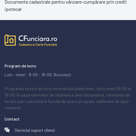
Documente cadastrale pentru vânzare-cumpărare prin credit
ipotecar
Program de lucru
Luni – vineri : 8:00 – 18:00, București
Programul nostru de lucru este de luni până vineri, între orele 08:00 și
18:00. În cazul serviciilor de obținere a unor documente, termenele de
livrare sunt calculate în funcție de acest program, indiferent de tipul
comenzii.
Contact
Serviciul suport clienți