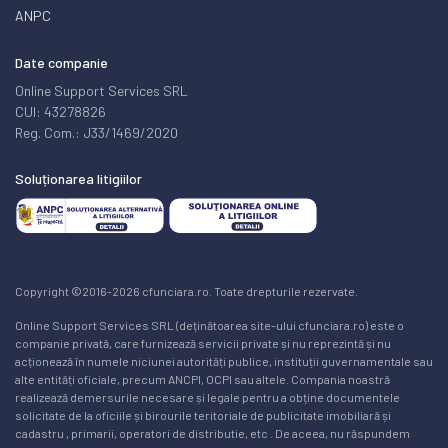
ANPC
Date companie
Online Support Services SRL
CUI: 43278826
Reg. Com.: J33/1469/2020
Soluționarea litigiilor
Copyright ©2016-2026 cfunciara.ro. Toate drepturile rezervate.
Online Support Services SRL (deținătoarea site-ului cfunciara.ro) este o
companie privată, care furnizează servicii private și nu reprezintă și nu
acționează în numele niciunei autorități publice, instituții guvernamentale sau
alte entități oficiale, precum ANCPI, OCPI sau altele. Compania noastră
realizează demersurile necesare și legale pentru a obține documentele
solicitate de la oficiile și birourile teritoriale de publicitate imobiliară și
cadastru , primarii, operatori de distributie, etc . De aceea, nu răspundem