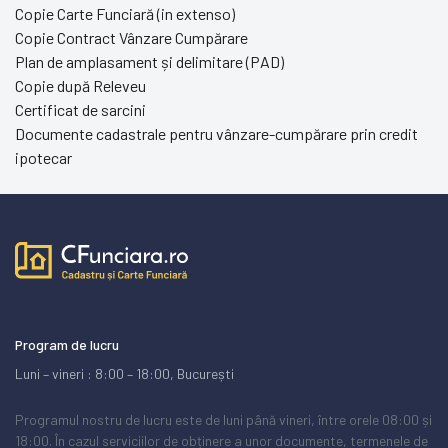
Copie Carte Funciară (in extenso)
Copie Contract Vânzare Cumpărare
Plan de amplasament și delimitare (PAD)
Copie după Releveu
Certificat de sarcini
Documente cadastrale pentru vânzare-cumpărare prin credit
ipotecar
Program de lucru
Luni – vineri : 8:00 – 18:00, București
Programul nostru de lucru este de luni până vineri, între orele 08:00 și
18:00. În cazul serviciilor de obținere a unor documente, termenele de