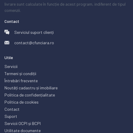
livrare sunt calculate în funcție de acest program, indiferent de tipul
comenzii.
Contact
Serviciul suport clienți
contact@cfunciara.ro
Utile
Servicii
Termeni și condiții
Întrebări frecvente
Noutăți cadastru și imobiliare
Politica de confidențialitate
Politica de cookies
Contact
Suport
Servicii OCPI și BCPI
Utilitate documente