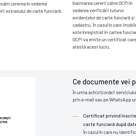
înaintarea cererii către OCPI în
săm cererea în vederea
vederea verificării tuturor
rii extrasului de carte funciară.
evidențelor de carte funciară și
cadastru. În cazul în care imobil
este înregistrat în cartea funcia
OCPI va emite un certificat car
atestă acest lucru.
Ce documente vei p
În urma achiziționării serviciul
prin e-mail sau pe WhatsApp 
Certificat privind înscri
carte funciară după date
În cazul în care nu identi