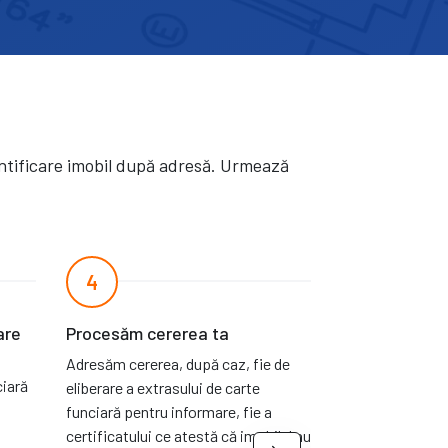
ntificare imobil după adresă. Urmează
4
5
are
Procesăm cererea ta
Primești doc
Adresăm cererea, după caz, fie de
După soluționarea
ciară
eliberare a extrasului de carte
trimitem, după c
funciară pentru informare, fie a
funciară pentru
certificatului ce atestă că imobilul nu
certificatul ce 