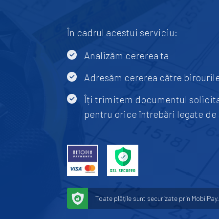
În cadrul acestui serviciu:
Analizăm cererea ta
Adresăm cererea către birourile
Îți trimitem documentul solicitat
pentru orice întrebări legate de
Toate plățile sunt securizate prin MobilPay.