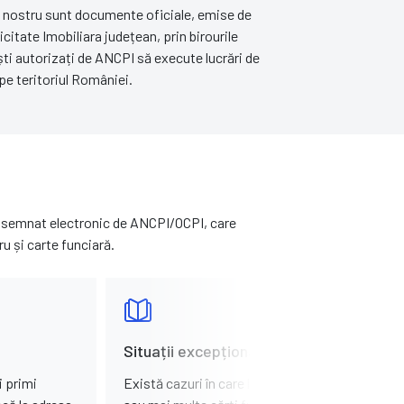
l nostru sunt documente oficiale, emise de
icitate Imobiliara județean, prin birourile
iști autorizați de ANCPI să execute lucrări de
pe teritoriul României.
și semnat electronic de ANCPI/OCPI, care
u și carte funciară.
Situații excepționale:
i primi
Există cazuri în care la adresa indicată sunt d