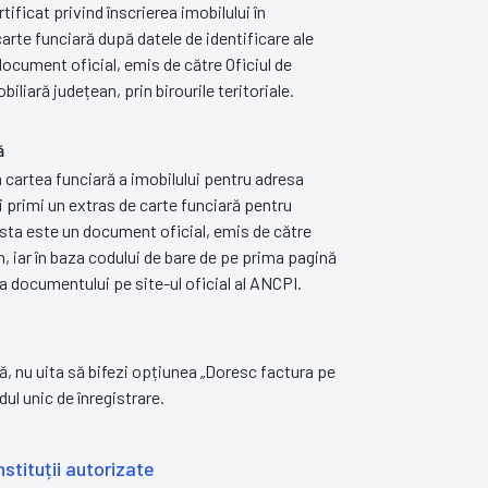
rtificat privind înscrierea imobilului în
arte funciară după datele de identificare ale
ocument oficial, emis de către Oficiul de
iliară județean, prin birourile teritoriale.
ă
m cartea funciară a imobilului pentru adresa
i primi un extras de carte funciară pentru
sta este un document oficial, emis de către
, iar în baza codului de bare de pe prima pagină
a documentului pe site-ul oficial al ANCPI.
ă, nu uita să bifezi opțiunea „Doresc factura pe
ul unic de înregistrare.
tituții autorizate