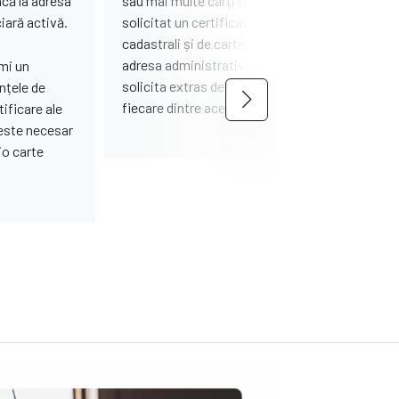
acă la adresa
sau mai multe cărți funciare. În această situație
iară activă.
solicitat un certificat care listează identificato
cadastrali și de carte funciară ai tuturor imobil
adresa administrativă de interes. Ulterior, se 
imi un
solicita extras de carte funciară pentru inform
ențele de
fiecare dintre aceste imobile.
ificare ale
 este necesar
io carte