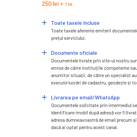
250 lei +
TVA
Toate taxele incluse
Toate taxele aferente emiterii documentelo
prețul serviciului.
Documente oficiale
Documentele livrate prin site-ul nostru s
emise de către instituțiile competente sau,
anumitor situații, de către un specialist a
execute lucrări de cadastru, geodezie și t
Livrarea pe email/WhatsApp
Documentele solicitate prin intermediul se
Identificare imobil după adresă vor fi livr
adresa dumneavoastră de email precum ș
dacă ai optat pentru acest canal.