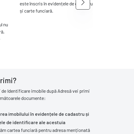
este înscris în evidențele de cadastru
este înscris în 
și carte funciară.
și carte funciar
factura fiscală, 
ul nu
WhatsApp, dacă
ră,
opțiune.
e
rimi?
ui de Identificare imobile după Adresă vei primi
următoarele documente:
erea imobilului în evidențele de cadastru și
le de identificare ale acestuia
ficăm cartea funciară pentru adresa menționată