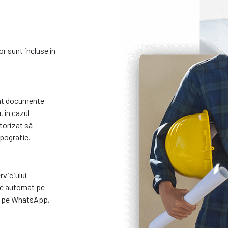
r sunt incluse în
unt documente
 în cazul
utorizat să
opografie.
rviciului
ate automat pe
i pe WhatsApp,