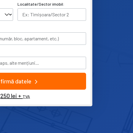
Localitate/Sector imobil:
firmă datele
250 lei +
TVA