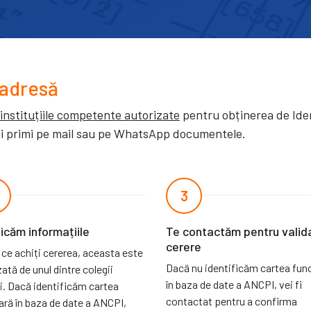
 adresă
instituțiile competente autorizate
pentru obținerea de Ide
 vei primi pe mail sau pe WhatsApp documentele.
3
ficăm informațiile
Te contactăm pentru valid
cerere
ce achiți cererea, aceasta este
Dacă nu identificăm cartea fun
zată de unul dintre colegii
în baza de date a ANCPI, vei fi
i. Dacă identificăm cartea
contactat pentru a confirma
ară în baza de date a ANCPI,