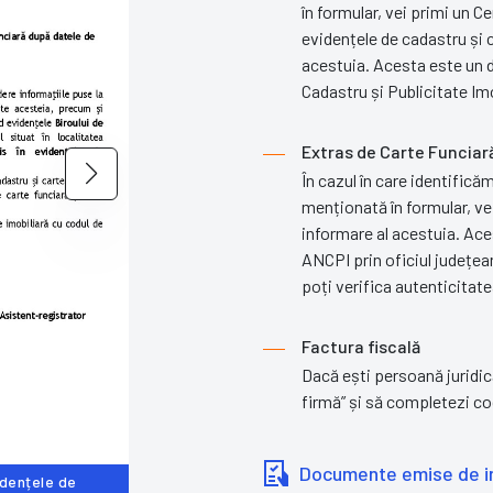
în formular, vei primi un Ce
evidențele de cadastru și c
acestuia. Acesta este un d
Cadastru și Publicitate Imob
Extras de Carte Funciar
În cazul în care identifică
menționată în formular, ve
informare al acestuia. Ace
ANCPI prin oficiul județean
poți verifica autenticitate
Extras de Carte Funciară
Factura fiscală
Dacă ești persoană juridic
firmă” și să completezi cod
Documente emise de ins
vidențele de