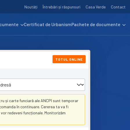
Noutăți
Întrebări și răspunsuri
Casa Verde
Contact
ocumente
Certificat de Urbanism
Pachete de documente
TOTUL ONLINE
ru și carte funciară ale ANCPI sunt temporar
a comanda în continuare. Cererea ta va fi
 vor redeveni funcționale. Monitorizăm