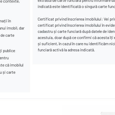
extrasul de carte funciară pentru informare d
rse contexte,
indicată este identificată o singură carte func
Certificat privind înscrierea imobilului: Vei pr
ații în
certificat privind înscrierea imobilului în evid
unui imobil, dar
cadastru și carte funciară după datele de ident
 de carte
acestuia, doar după ce confirmi că acesta îți
și suficient, în cazul în care nu identificăm nic
funciară activă la adresa indicată.
ți publice
pentru
ste că imobilul
u și carte