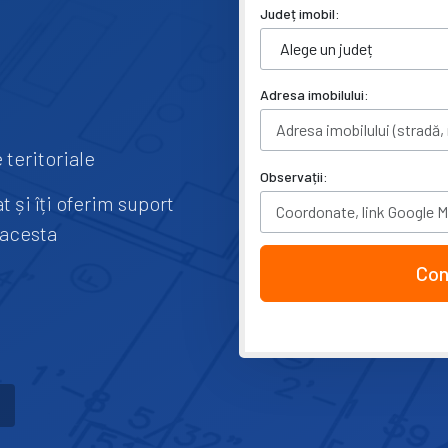
Județ imobil:
Adresa imobilului:
 teritoriale
Observații:
 și îți oferim suport
 acesta
Con