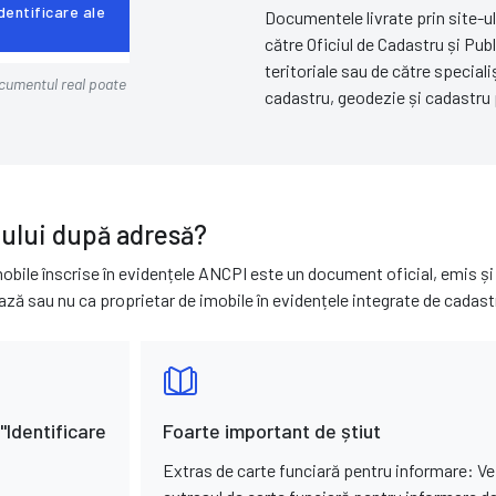
dentificare ale
Documentele livrate prin site-u
către Oficiul de Cadastru și Publ
teritoriale sau de către special
ocumentul real poate
cadastru, geodezie și cadastru 
lului după adresă?
imobile înscrise în evidențele ANCPI este un document oficial, emis 
ază sau nu ca proprietar de imobile în evidențele integrate de cadastr
 "Identificare
Foarte important de știut
Extras de carte funciară pentru informare: Ve