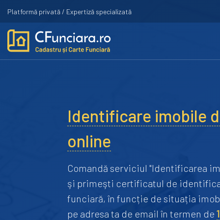
Platformă privată / Expertiză specializată
Identificare imobile
online
Comandă serviciul "Identificarea im
şi primeşti certificatul de identific
funciară, în funcție de situația imo
pe adresa ta de email în termen de