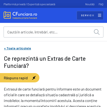
Platformă privată / Expertiză specializată
Noutăți
FAQ
SERVICII
« Toate articolele
Ce reprezintă un Extras de Carte
Funciară?
Răspuns rapid
Extrasul de carte funciară pentru informare este un document
oficial în care se detaliază situația cadastrală și juridică a
imobilelor, la momentul întocmirii acestuia. Acesta conține
informații precum suprafața imobilului și descrierea acestuia,