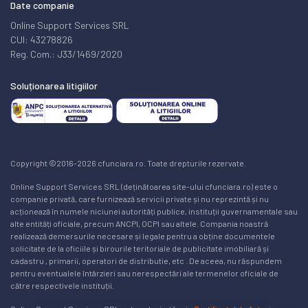
Date companie
Online Support Services SRL
CUI: 43278826
Reg. Com.: J33/1469/2020
Soluționarea litigiilor
Copyright ©2016-2026 cfunciara.ro. Toate drepturile rezervate.
Online Support Services SRL (deținătoarea site-ului cfunciara.ro) este o
companie privată, care furnizează servicii private și nu reprezintă și nu
acționează în numele niciunei autorități publice, instituții guvernamentale sau
alte entități oficiale, precum ANCPI, OCPI sau altele. Compania noastră
realizează demersurile necesare și legale pentru a obține documentele
solicitate de la oficiile și birourile teritoriale de publicitate imobiliară și
cadastru , primarii, operatori de distributie, etc . De aceea, nu răspundem
pentru eventualele întârzieri sau nerespectări ale termenelor oficiale de
către respectivele instituții.