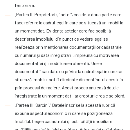
teritoriale;
„Partea II. Proprietari și acte.”, cea de-a doua parte care
face referire la cadrul legal în care se situează un imobil la
un moment dat. Evidența actelor care fac posibilă
descrierea imobilului din punct de vedere legal se
realizează prin menționarea documentațiilor cadastrale
cu numărul și data înregistrării, împreună cu motivarea
documentației și modificarea aferentă. Unele
documentații sau date cu privire la cadrul legal în care se
situează imobilul pot fi eliminate din conținutul acestuia
prin procesul de radiere. Acest proces anulează datele
înregistrate la un moment dat, iar drepturile reale se pierd.
„Partea III. Sarcini.” Datele înscrise la această rubrică
expune aspectul economic în care se poziționează
imobilul. Legea cadastrului și publicității imobiliare
nr.7/1996 explică în felul următor: „Prin sarcini se înțelege