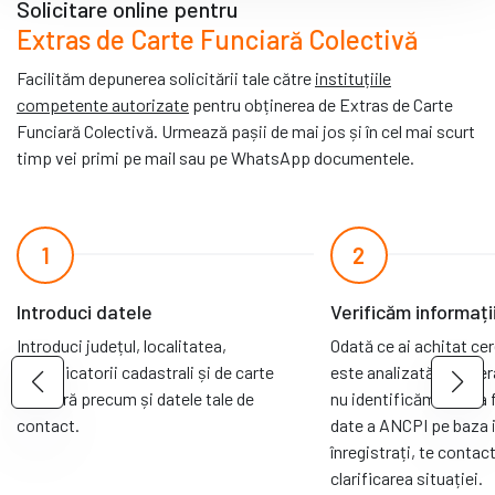
Solicitare online pentru
Extras de Carte Funciară Colectivă
Facilităm depunerea solicitării tale către
instituțiile
competente autorizate
pentru obținerea de Extras de Carte
Funciară Colectivă. Urmează pașii de mai jos și în cel mai scurt
timp vei primi pe mail sau pe WhatsApp documentele.
1
2
Introduci datele
Verificăm informați
Introduci județul, localitatea,
Odată ce ai achitat ce
identificatorii cadastrali și de carte
este analizată de oper
funciară precum și datele tale de
nu identificăm cartea 
contact.
date a ANCPI pe baza i
înregistrați, te conta
clarificarea situației.