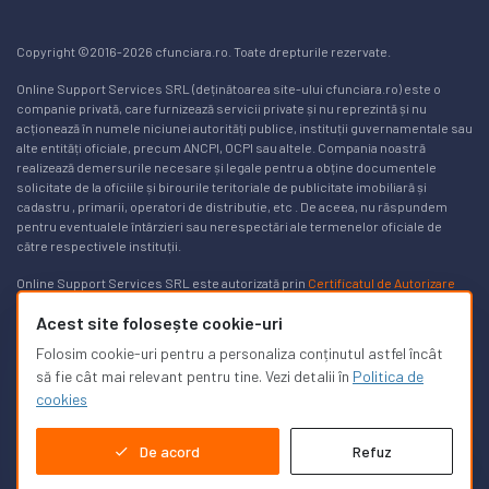
Copyright ©2016-2026 cfunciara.ro. Toate drepturile rezervate.
Online Support Services SRL (deținătoarea site-ului cfunciara.ro) este o
companie privată, care furnizează servicii private și nu reprezintă și nu
acționează în numele niciunei autorități publice, instituții guvernamentale sau
alte entități oficiale, precum ANCPI, OCPI sau altele. Compania noastră
realizează demersurile necesare și legale pentru a obține documentele
solicitate de la oficiile și birourile teritoriale de publicitate imobiliară și
cadastru , primarii, operatori de distributie, etc . De aceea, nu răspundem
pentru eventualele întârzieri sau nerespectări ale termenelor oficiale de
către respectivele instituții.
Online Support Services SRL este autorizată prin
Certificatul de Autorizare
Nr. 3169/24.03.2025
pentru a realiza lucrări de specialitate în domeniile
Acest site folosește cookie-uri
cadastrului, geodeziei și cartografiei pe teritoriul României. Lista de autorizați
poate fi găsită
aici, pe site-ul ancpi.ro
. Puteți afla mai multe informații în
Folosim cookie-uri pentru a personaliza conținutul astfel încât
legătură cu modalitățile de a obține un
extras de carte funciară gratuit aici
.
să fie cât mai relevant pentru tine. Vezi detalii în
Politica de
cookies
De acord
Refuz
Suport clienți