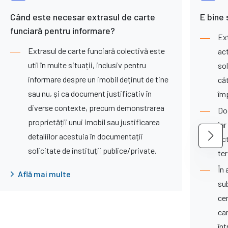
Când este necesar extrasul de carte
E bine 
funciară pentru informare?
Ext
Extrasul de carte funciară colectivă este
ac
util în multe situații, inclusiv pentru
sol
informare despre un imobil deținut de tine
că
sau nu, și ca document justificativ în
îm
diverse contexte, precum demonstrarea
Do
proprietății unui imobil sau justificarea
iar
detaliilor acestuia în documentații
act
solicitate de instituții publice/private.
te
În 
Află mai multe
su
cer
ca
înt