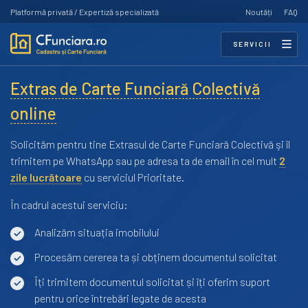
Platformă privată / Expertiză specializată
Noutăți
FAQ
SERVICII
Extras de Carte Funciară Colectivă
online
Solicităm pentru tine Extrasul de Carte Funciară Colectivă şi îl
trimitem pe WhatsApp sau pe adresa ta de email în cel mult
2
zile lucrătoare
cu serviciul Prioritate.
În cadrul acestui serviciu:
Analizăm situația imobilului
Procesăm cererea ta și obținem documentul solicitat
Îți trimitem documentul solicitat și îți oferim suport
pentru orice întrebări legate de acesta