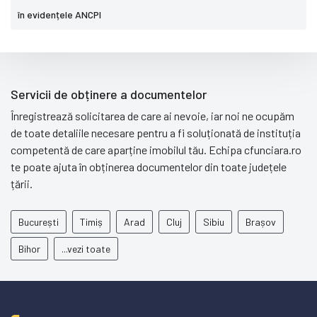
în evidențele ANCPI
Servicii de obținere a documentelor
Înregistrează solicitarea de care ai nevoie, iar noi ne ocupăm
de toate detaliile necesare pentru a fi soluționată de instituția
competentă de care aparține imobilul tău. Echipa cfunciara.ro
te poate ajuta în obținerea documentelor din toate județele
țării.
București
Timiș
Arad
Cluj
Sibiu
Brașov
Bihor
...vezi toate