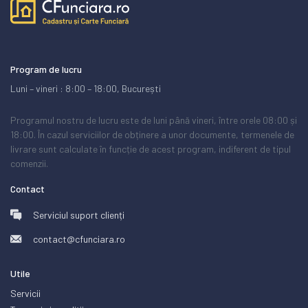
Program de lucru
Luni – vineri : 8:00 – 18:00, București
Programul nostru de lucru este de luni până vineri, între orele 08:00 și
18:00. În cazul serviciilor de obținere a unor documente, termenele de
livrare sunt calculate în funcție de acest program, indiferent de tipul
comenzii.
Contact
Serviciul suport clienți
contact@cfunciara.ro
Utile
Servicii