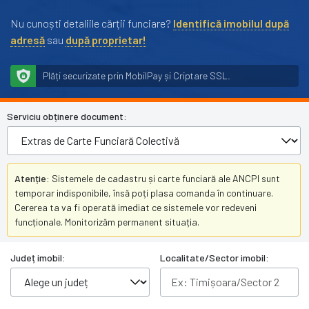
Nu cunoști detaliile cărții funciare?
Identifică imobilul după
adresă
sau
după proprietar!
Plăți securizate prin MobilPay și Criptare SSL.
Serviciu obținere document:
Atenție:
Sistemele de cadastru și carte funciară ale ANCPI sunt
temporar indisponibile, însă poți plasa comanda în continuare.
Cererea ta va fi operată imediat ce sistemele vor redeveni
funcționale. Monitorizăm permanent situația.
Județ imobil:
Localitate/Sector imobil: