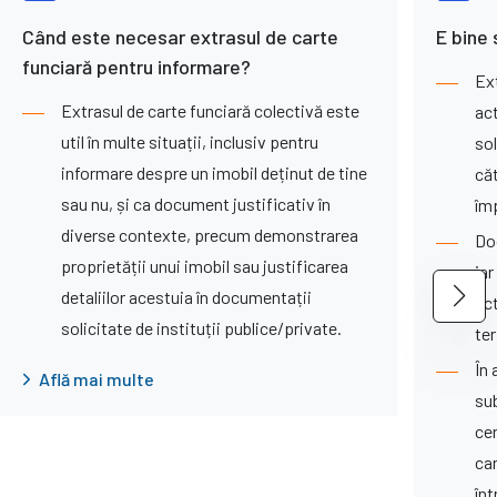
Când este necesar extrasul de carte
E bine 
funciară pentru informare?
Ext
Extrasul de carte funciară colectivă este
ac
util în multe situații, inclusiv pentru
sol
informare despre un imobil deținut de tine
că
sau nu, și ca document justificativ în
îm
diverse contexte, precum demonstrarea
Do
proprietății unui imobil sau justificarea
iar
detaliilor acestuia în documentații
act
solicitate de instituții publice/private.
te
În 
Află mai multe
su
cer
ca
înt