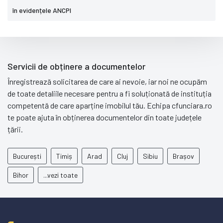
în evidențele ANCPI
Servicii de obținere a documentelor
Înregistrează solicitarea de care ai nevoie, iar noi ne ocupăm
de toate detaliile necesare pentru a fi soluționată de instituția
competentă de care aparține imobilul tău. Echipa cfunciara.ro
te poate ajuta în obținerea documentelor din toate județele
țării.
București
Timiș
Arad
Cluj
Sibiu
Brașov
Bihor
...vezi toate