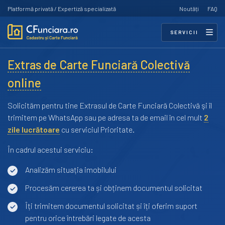
Platformă privată / Expertiză specializată
Noutăți
FAQ
SERVICII
Extras de Carte Funciară Colectivă
online
Solicităm pentru tine Extrasul de Carte Funciară Colectivă şi îl
trimitem pe WhatsApp sau pe adresa ta de email în cel mult
2
zile lucrătoare
cu serviciul Prioritate.
În cadrul acestui serviciu:
Analizăm situația imobilului
Procesăm cererea ta și obținem documentul solicitat
Îți trimitem documentul solicitat și îți oferim suport
pentru orice întrebări legate de acesta