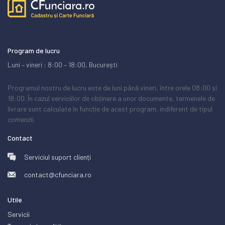
Program de lucru
Luni – vineri : 8:00 – 18:00, București
Programul nostru de lucru este de luni până vineri, între orele 08:00 și
18:00. În cazul serviciilor de obținere a unor documente, termenele de
livrare sunt calculate în funcție de acest program, indiferent de tipul
comenzii.
Contact
Serviciul suport clienți
contact@cfunciara.ro
Utile
Servicii