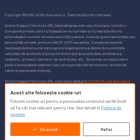
Copyright ©2016-2026 cfunciara.ro. Toate drepturile rezervate.
Online Support Services SRL (deținătoarea site-ului cfunciara.ro) este o
companie privată, care furnizează servicii private și nu reprezintă și nu
acționează în numele niciunei autorități publice, instituții guvernamentale sau
alte entități oficiale, precum ANCPI, OCPI sau altele. Compania noastră
realizează demersurile necesare și legale pentru a obține documentele
solicitate de la oficiile și birourile teritoriale de publicitate imobiliară și
cadastru , primarii, operatori de distributie, etc . De aceea, nu răspundem
pentru eventualele întârzieri sau nerespectări ale termenelor oficiale de
către respectivele instituții.
Online Support Services SRL este autorizată prin
Certificatul de Autorizare
Nr. 3169/24.03.2025
pentru a realiza lucrări de specialitate în domeniile
Acest site folosește cookie-uri
cadastrului, geodeziei și cartografiei pe teritoriul României. Lista de autorizați
poate fi găsită
aici, pe site-ul ancpi.ro
. Puteți afla mai multe informații în
Folosim cookie-uri pentru a personaliza conținutul astfel încât
legătură cu modalitățile de a obține un
extras de carte funciară gratuit aici
.
să fie cât mai relevant pentru tine. Vezi detalii în
Politica de
cookies
De acord
Refuz
Suport clienți