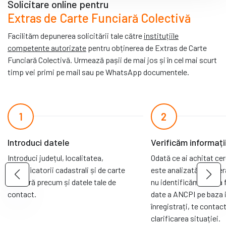
Solicitare online pentru
Extras de Carte Funciară Colectivă
Facilităm depunerea solicitării tale către
instituțiile
competente autorizate
pentru obținerea de Extras de Carte
Funciară Colectivă. Urmează pașii de mai jos și în cel mai scurt
timp vei primi pe mail sau pe WhatsApp documentele.
1
2
Introduci datele
Verificăm informați
Introduci județul, localitatea,
Odată ce ai achitat ce
identificatorii cadastrali și de carte
este analizată de oper
funciară precum și datele tale de
nu identificăm cartea 
contact.
date a ANCPI pe baza i
înregistrați, te conta
clarificarea situației.