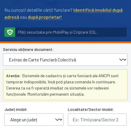
Nu cunoști detaliile cărții funciare?
Identifică imobilul după
adresă
sau
după proprietar!
Plăți securizate prin MobilPay și Criptare SSL.
Serviciu obținere document:
Atenție:
Sistemele de cadastru și carte funciară ale ANCPI sunt
temporar indisponibile, însă poți plasa comanda în continuare.
Cererea ta va fi operată imediat ce sistemele vor redeveni
funcționale. Monitorizăm permanent situația.
Județ imobil:
Localitate/Sector imobil: