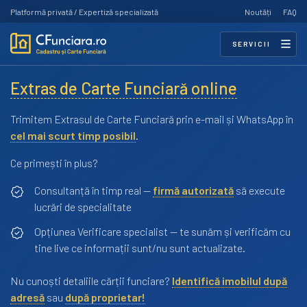
Platformă privată / Expertiză specializată
Noutăți
FAQ
SERVICII
Extras de Carte Funciară online
Trimitem Extrasul de Carte Funciară prin e-mail și WhatsApp în
cel mai scurt timp posibil
.
Ce primești în plus?
Consultanță în timp real —
firmă autorizată
să execute
lucrări de specialitate
Opțiunea Verificare specialist — te sunăm și verificăm cu
tine live ce informații sunt/nu sunt actualizate.
Nu cunoști detaliile cărții funciare?
Identifică imobilul după
adresă
sau
după proprietar!