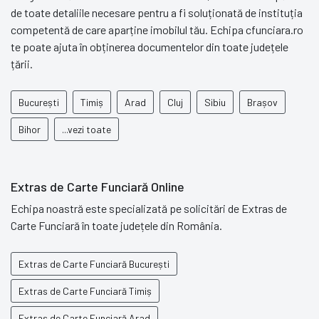
de toate detaliile necesare pentru a fi soluționată de instituția
competentă de care aparține imobilul tău. Echipa cfunciara.ro
te poate ajuta în obținerea documentelor din toate județele
țării.
București
Timiș
Arad
Cluj
Sibiu
Brașov
Bihor
...vezi toate
Extras de Carte Funciară Online
Echipa noastră este specializată pe solicitări de Extras de
Carte Funciară în toate județele din România.
Extras de Carte Funciară București
Extras de Carte Funciară Timiș
Extras de Carte Funciară Arad