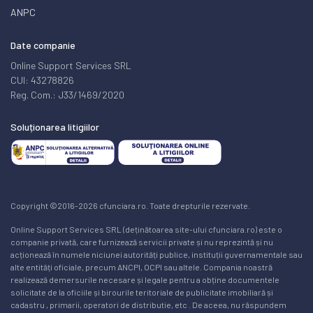
ANPC
Date companie
Online Support Services SRL
CUI: 43278826
Reg. Com.: J33/1469/2020
Soluționarea litigiilor
Copyright ©2016-2026 cfunciara.ro. Toate drepturile rezervate.
Online Support Services SRL (deținătoarea site-ului cfunciara.ro) este o
companie privată, care furnizează servicii private și nu reprezintă și nu
acționează în numele niciunei autorități publice, instituții guvernamentale sau
alte entități oficiale, precum ANCPI, OCPI sau altele. Compania noastră
realizează demersurile necesare și legale pentru a obține documentele
solicitate de la oficiile și birourile teritoriale de publicitate imobiliară și
cadastru , primarii, operatori de distributie, etc . De aceea, nu răspundem