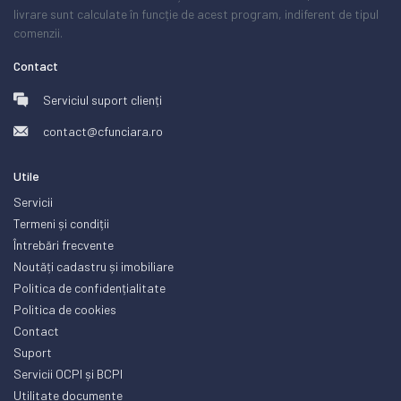
livrare sunt calculate în funcție de acest program, indiferent de tipul
comenzii.
Contact
Serviciul suport clienți
contact@cfunciara.ro
Utile
Servicii
Termeni și condiții
Întrebări frecvente
Noutăți cadastru și imobiliare
Politica de confidențialitate
Politica de cookies
Contact
Suport
Servicii OCPI și BCPI
Utilitate documente