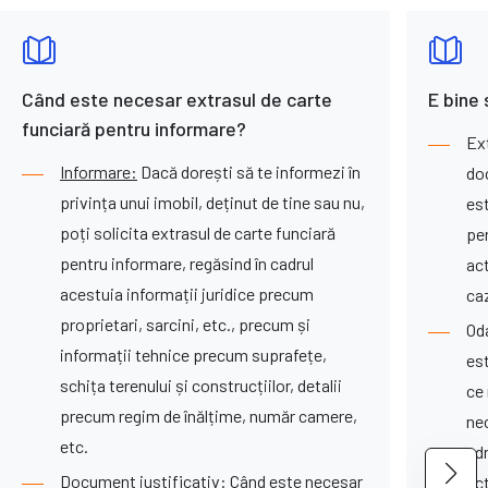
Când este necesar extrasul de carte
E bine 
funciară pentru informare?
Ex
Informare:
Dacă dorești să te informezi în
do
privința unui imobil, deținut de tine sau nu,
es
poți solicita extrasul de carte funciară
pe
pentru informare, regăsind în cadrul
act
acestuia informații juridice precum
caz
proprietari, sarcini, etc., precum și
Od
informații tehnice precum suprafețe,
es
schița terenului și construcțiilor, detalii
ce
precum regim de înălțime, număr camere,
ne
etc.
adr
Document justificativ:
Când este necesar
act