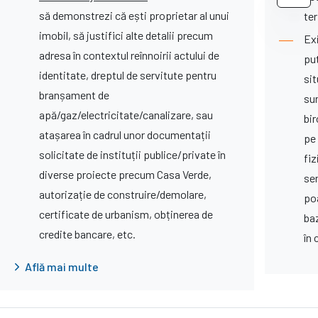
să demonstrezi că ești proprietar al unui
te
imobil, să justifici alte detalii precum
Exi
adresa în contextul reînnoirii actului de
put
identitate, dreptul de servitute pentru
sit
branșament de
su
apă/gaz/electricitate/canalizare, sau
bi
atașarea în cadrul unor documentații
pe
solicitate de instituții publice/private în
fi
diverse proiecte precum Casa Verde,
se
autorizație de construire/demolare,
poa
certificate de urbanism, obținerea de
ba
credite bancare, etc.
în
Află mai multe