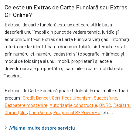
Ce este un Extras de Carte Funciară sau Extras
CF Online?
Extrasul de carte funciară este un act care stă la baza
descrierii unui imobil din punct de vedere tehnic, juridic și
economic. Într-un Extras de Carte Funciară veți găsi informații
referitoare la: identificarea documentului în sistemul de stat,
prin numărul cf, numărul cadastral și topografic, mărimea și
modul de folosință al unui imobil, proprietarii și actele
doveditoare ale proprietății și sarcinile în care imobilul este
încadrat.
Extrasul de Carte Funciară poate fi folosit în mai multe situatii
precum:
Credit Bancar
,
Certificat Urbanism
,
Succesiune
,
Dezbatere moștenire
,
Autorizație construcție
,
ONRC
,
Registrul
Comerțului
,
Casa Verde
,
Programul REPowerEU
, etc...
Află mai multe despre serviciu