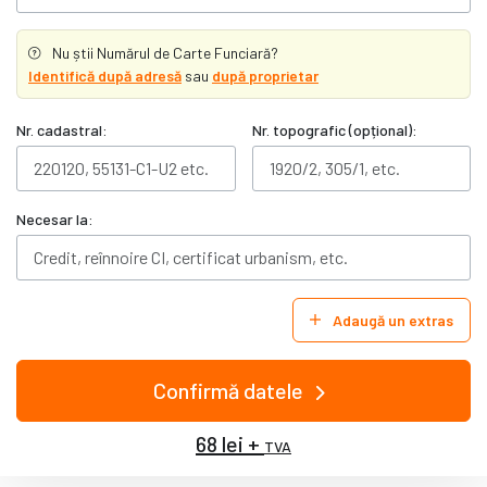
Nu știi Numărul de Carte Funciară?
Identifică după adresă
sau
după proprietar
Nr. cadastral:
Nr. topografic (opțional):
Necesar la:
Adaugă un extras
Confirmă datele
68 lei +
TVA